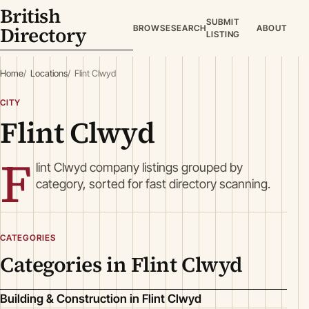
British
SUBMIT
Directory
BROWSE
SEARCH
ABOUT
LISTING
Home
Locations
Flint Clwyd
CITY
Flint Clwyd
F
lint Clwyd company listings grouped by
category, sorted for fast directory scanning.
CATEGORIES
Categories in Flint Clwyd
Building & Construction in Flint Clwyd